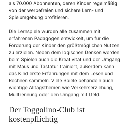
als 70.000 Abonnenten, deren Kinder regelmäßig
von der werbefreien und sichere Lern- und
Spielumgebung profitieren.
Die Lernspiele wurden alle zusammen mit
erfahrenen Pädagogen entwickelt, um für die
Förderung der Kinder den größtmöglichen Nutzen
zu erzielen. Neben dem logischen Denken werden
beim Spielen auch die Kreativität und der Umgang
mit Maus und Tastatur trainiert, außerdem kann
das Kind erste Erfahrungen mit dem Lesen und
Rechnen sammeln. Viele Spiele behandeln auch
wichtige Alltagsthemen wie Verkehrserziehung,
Mülltrennung oder den Umgang mit Geld.
Der Toggolino-Club ist
kostenpflichtig