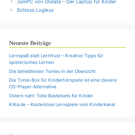
JumPC von Olidata – Der Laptop für Kinder
Schloss Logikus
Neueste Beiträge
Lernspaß statt Lernfrust – Kreative Tipps für
spielerisches Lernen
Die beliebtesten Tonies in der Übersicht
Die Tonie-Box für Kinderhörspiele ist eine clevere
CD-Player-Alternative
Ostern naht: Tolle Bastelsets für Kinder
KiKa.de – Kostenlose Lernspiele vom Kinderkanal