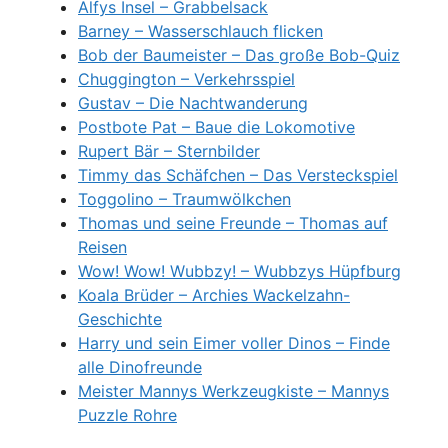
Alfys Insel – Grabbelsack
Barney – Wasserschlauch flicken
Bob der Baumeister – Das große Bob-Quiz
Chuggington – Verkehrsspiel
Gustav – Die Nachtwanderung
Postbote Pat – Baue die Lokomotive
Rupert Bär – Sternbilder
Timmy das Schäfchen – Das Versteckspiel
Toggolino – Traumwölkchen
Thomas und seine Freunde – Thomas auf
Reisen
Wow! Wow! Wubbzy! – Wubbzys Hüpfburg
Koala Brüder – Archies Wackelzahn-
Geschichte
Harry und sein Eimer voller Dinos – Finde
alle Dinofreunde
Meister Mannys Werkzeugkiste – Mannys
Puzzle Rohre