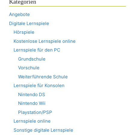
Kategorien
Angebote
Digitale Lernspiele
Hörspiele
Kostenlose Lernspiele online
Lernspiele für den PC
Grundschule
Vorschule
Weiterführende Schule
Lernspiele für Konsolen
Nintendo DS
Nintendo Wii
Playstation/PSP
Lernspiele online
Sonstige digitale Lernspiele