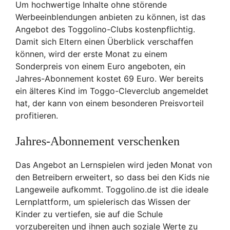
Um hochwertige Inhalte ohne störende
Werbeeinblendungen anbieten zu können, ist das
Angebot des Toggolino-Clubs kostenpflichtig.
Damit sich Eltern einen Überblick verschaffen
können, wird der erste Monat zu einem
Sonderpreis von einem Euro angeboten, ein
Jahres-Abonnement kostet 69 Euro. Wer bereits
ein älteres Kind im Toggo-Cleverclub angemeldet
hat, der kann von einem besonderen Preisvorteil
profitieren.
Jahres-Abonnement verschenken
Das Angebot an Lernspielen wird jeden Monat von
den Betreibern erweitert, so dass bei den Kids nie
Langeweile aufkommt. Toggolino.de ist die ideale
Lernplattform, um spielerisch das Wissen der
Kinder zu vertiefen, sie auf die Schule
vorzubereiten und ihnen auch soziale Werte zu