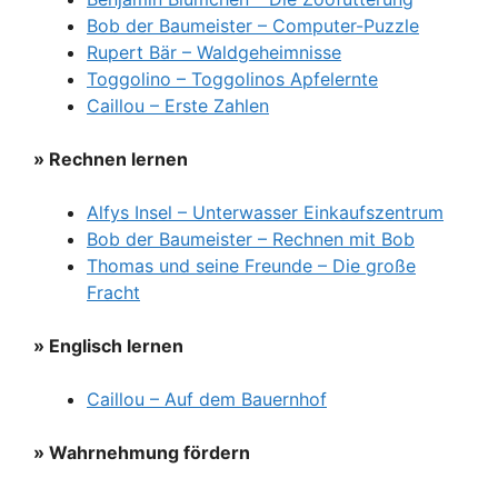
Bob der Baumeister – Computer-Puzzle
Rupert Bär – Waldgeheimnisse
Toggolino – Toggolinos Apfelernte
Caillou – Erste Zahlen
» Rechnen lernen
Alfys Insel – Unterwasser Einkaufszentrum
Bob der Baumeister – Rechnen mit Bob
Thomas und seine Freunde – Die große
Fracht
» Englisch lernen
Caillou – Auf dem Bauernhof
» Wahrnehmung fördern