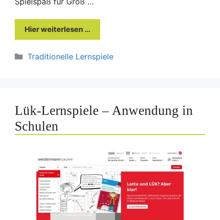
Spielspaß für Groß …
Hier weiterlesen …
Kategorien
Traditionelle Lernspiele
Lük-Lernspiele – Anwendung in
Schulen