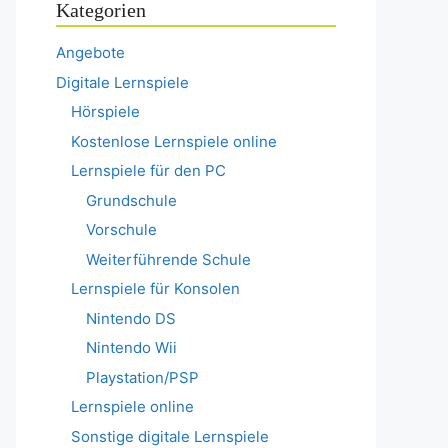
Kategorien
Angebote
Digitale Lernspiele
Hörspiele
Kostenlose Lernspiele online
Lernspiele für den PC
Grundschule
Vorschule
Weiterführende Schule
Lernspiele für Konsolen
Nintendo DS
Nintendo Wii
Playstation/PSP
Lernspiele online
Sonstige digitale Lernspiele