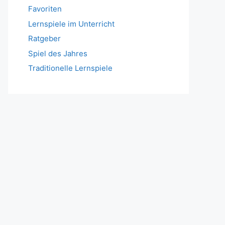
Favoriten
Lernspiele im Unterricht
Ratgeber
Spiel des Jahres
Traditionelle Lernspiele