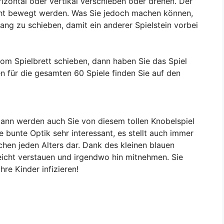
rizontal oder vertikal verschieben oder drehen. Der
icht bewegt werden. Was Sie jedoch machen können,
gang zu schieben, damit ein anderer Spielstein vorbei
om Spielbrett schieben, dann haben Sie das Spiel
en für die gesamten 60 Spiele finden Sie auf den
dann werden auch Sie von diesem tollen Knobelspiel
die bunte Optik sehr interessant, es stellt auch immer
hen jeden Alters dar. Dank des kleinen blauen
eicht verstauen und irgendwo hin mitnehmen. Sie
hre Kinder infizieren!