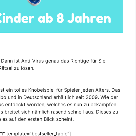
 Dann ist Anti-Virus genau das Richtige für Sie.
Rätsel zu lösen.
st ein tolles Knobelspiel für Spieler jeden Alters. Das
o und in Deutschland erhältlich seit 2009. Wie der
irus entdeckt worden, welches es nun zu bekämpfen
us breitet sich nämlich rasend schnell aus. Dieses zu
 es auf den ersten Blick scheint.
“1″ template=“bestseller_table“]