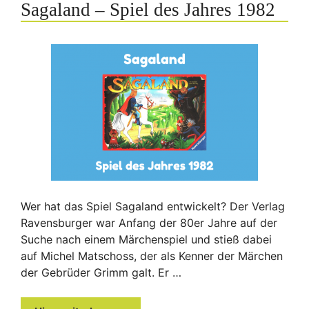
Sagaland – Spiel des Jahres 1982
Wer hat das Spiel Sagaland entwickelt? Der Verlag
Ravensburger war Anfang der 80er Jahre auf der
Suche nach einem Märchenspiel und stieß dabei
auf Michel Matschoss, der als Kenner der Märchen
der Gebrüder Grimm galt. Er …