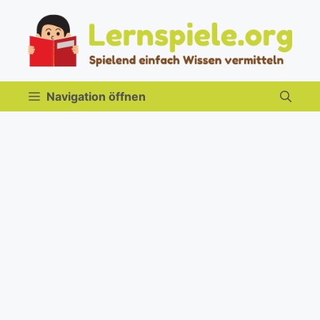
Zum
Inhalt
springen
Navigation öffnen