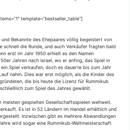
tems=“1″ template=“bestseller_table“]
e und Bekannte des Ehepaares völlig begeistert von
e schnell die Runde, und auch Verkäufer fragten bald
nn erst im Jahr 1950 erhielt es den Namen
er Jahren nach Israel, wo er anfing, das Spiel in
 ein Spiel verkaufen, doch es dauerte bis zum Jahr
Lauf nahm. Dies war erst möglich, als die Kinder des
gründeten, die bis heute die Lizenz für Rummikub
schließlich zum Spiel des Jahres gewählt.
meisten gespielten Gesellschaftsspielen weltweit.
erkauft. Es ist in 52 Ländern im Handel erhältlich und
rgestellt. Inzwischen gibt es mehrere Abwandlungen
i Jahre wird sogar eine Rummikub-Weltmeisterschaft