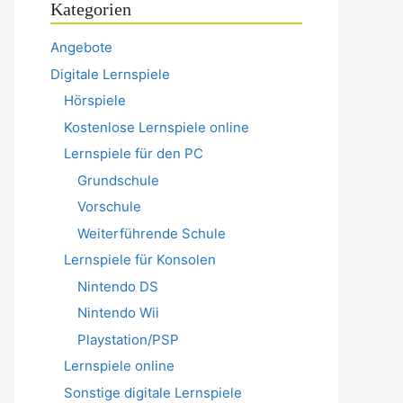
Kategorien
Angebote
Digitale Lernspiele
Hörspiele
Kostenlose Lernspiele online
Lernspiele für den PC
Grundschule
Vorschule
Weiterführende Schule
Lernspiele für Konsolen
Nintendo DS
Nintendo Wii
Playstation/PSP
Lernspiele online
Sonstige digitale Lernspiele