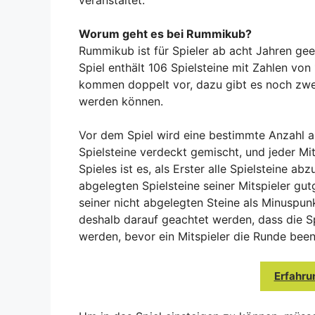
veranstaltet.
Worum geht es bei Rummikub?
Rummikub ist für Spieler ab acht Jahren gee
Spiel enthält 106 Spielsteine mit Zahlen von 
kommen doppelt vor, dazu gibt es noch zwei 
werden können.
Vor dem Spiel wird eine bestimmte Anzahl a
Spielsteine verdeckt gemischt, und jeder Mit
Spieles ist es, als Erster alle Spielsteine a
abgelegten Spielsteine seiner Mitspieler gu
seiner nicht abgelegten Steine als Minuspun
deshalb darauf geachtet werden, dass die S
werden, bevor ein Mitspieler die Runde been
Erfahru