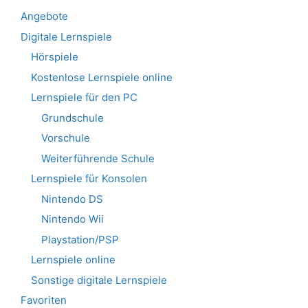
Angebote
Digitale Lernspiele
Hörspiele
Kostenlose Lernspiele online
Lernspiele für den PC
Grundschule
Vorschule
Weiterführende Schule
Lernspiele für Konsolen
Nintendo DS
Nintendo Wii
Playstation/PSP
Lernspiele online
Sonstige digitale Lernspiele
Favoriten