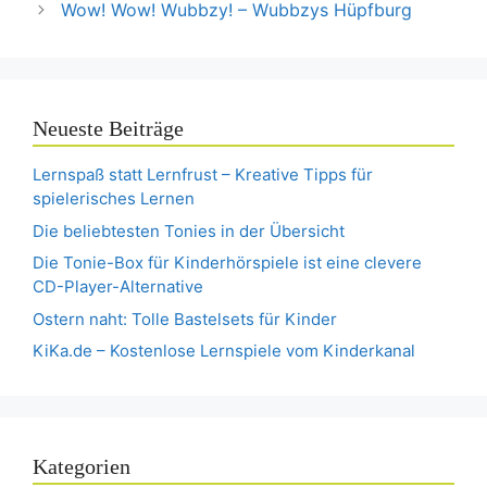
Wow! Wow! Wubbzy! – Wubbzys Hüpfburg
Neueste Beiträge
Lernspaß statt Lernfrust – Kreative Tipps für
spielerisches Lernen
Die beliebtesten Tonies in der Übersicht
Die Tonie-Box für Kinderhörspiele ist eine clevere
CD-Player-Alternative
Ostern naht: Tolle Bastelsets für Kinder
KiKa.de – Kostenlose Lernspiele vom Kinderkanal
Kategorien