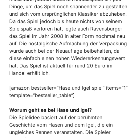
Dinge, um das Spiel noch spannender zu gestalten
und sich vom ursprünglichen Klassiker abzuheben.
Da das Spiel jedoch bis heute nichts von seinem
Spielspaß verloren hat, legte auch Ravensburger
das Spiel im Jahr 2008 in alter Form nochmal neu
auf. Die nostalgische Aufmachung der Verpackung
wurde auch bei der Neuauflage beibehalten, da
diese einfach einen hohen Wiedererkennungswert
hat. Das Spiel ist aktuell für rund 20 Euro im
Handel erhältlich.
[amazon bestseller=“Hase und Igel spiel“ items=“1″
template=“bestseller_table“]
Worum geht es bei Hase und Igel?
Die Spielidee basiert auf der berühmten
Geschichte vom Hasen und dem Igel, die ein
ungleiches Rennen veranstalten. Die Spieler