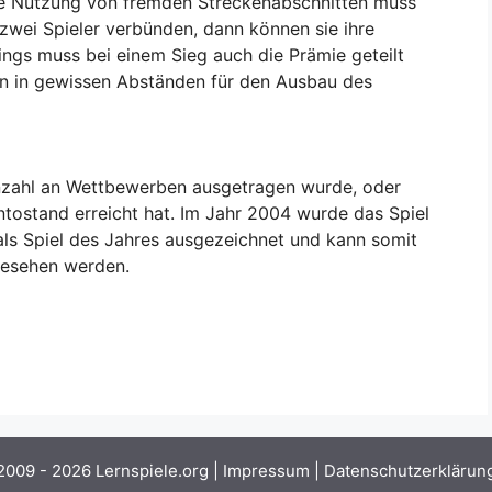
die Nutzung von fremden Streckenabschnitten muss
zwei Spieler verbünden, dann können sie ihre
dings muss bei einem Sieg auch die Prämie geteilt
n in gewissen Abständen für den Ausbau des
Anzahl an Wettbewerben ausgetragen wurde, oder
ntostand erreicht hat. Im Jahr 2004 wurde das Spiel
als Spiel des Jahres ausgezeichnet und kann somit
gesehen werden.
2009 - 2026 Lernspiele.org |
Impressum
|
Datenschutzerklärun