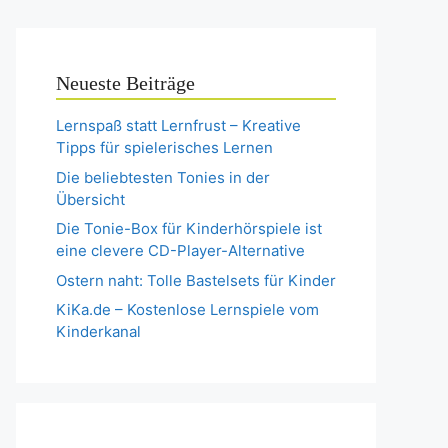
Neueste Beiträge
Lernspaß statt Lernfrust – Kreative
Tipps für spielerisches Lernen
Die beliebtesten Tonies in der
Übersicht
Die Tonie-Box für Kinderhörspiele ist
eine clevere CD-Player-Alternative
Ostern naht: Tolle Bastelsets für Kinder
KiKa.de – Kostenlose Lernspiele vom
Kinderkanal