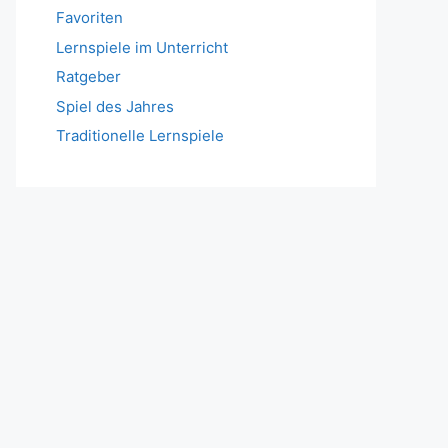
Favoriten
Lernspiele im Unterricht
Ratgeber
Spiel des Jahres
Traditionelle Lernspiele