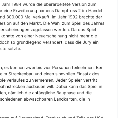
 Jahr 1984 wurde die überarbeitete Version zum
war eine Erweiterung namens Dampfross 2 im Handel
rund 300.000 Mal verkauft, im Jahr 1992 brachte der
ersion auf den Markt. Die Wahl zum Spiel des Jahres
euerscheinungen zugelassen werden. Da das Spiel
, konnte von einer Neuerscheinung nicht mehr die
edoch so grundlegend verändert, dass die Jury ein
ste setzte.
en, es können zwei bis vier Personen teilnehmen. Bei
eim Streckenbau und einen sinnvollen Einsatz des
elverlaufes zu vermehren. Jeder Spieler vertritt
bahnstrecken ausbauen will. Dabei kann das Spiel in
den, nämlich die anfängliche Bauphase und die
erschiedenen abwaschbaren Landkarten, die in