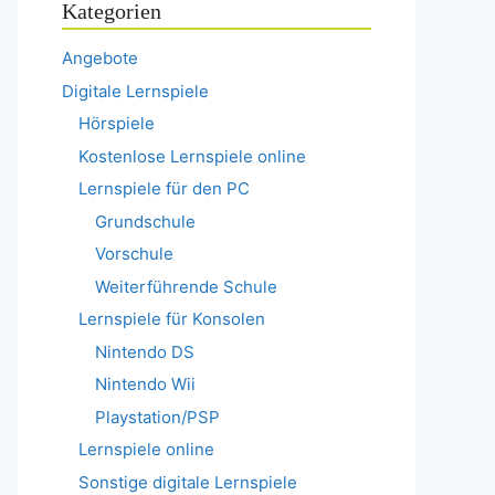
Kategorien
Angebote
Digitale Lernspiele
Hörspiele
Kostenlose Lernspiele online
Lernspiele für den PC
Grundschule
Vorschule
Weiterführende Schule
Lernspiele für Konsolen
Nintendo DS
Nintendo Wii
Playstation/PSP
Lernspiele online
Sonstige digitale Lernspiele