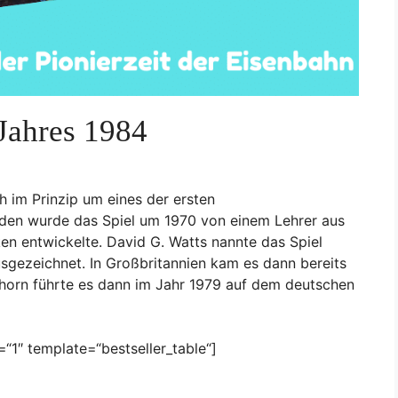
Jahres 1984
h im Prinzip um eines der ersten
unden wurde das Spiel um 1970 von einem Lehrer aus
en entwickelte. David G. Watts nannte das Spiel
sgezeichnet. In Großbritannien kam es dann bereits
ehorn führte es dann im Jahr 1979 auf dem deutschen
“1″ template=“bestseller_table“]