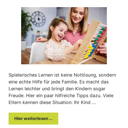
Spielerisches Lernen ist keine Notlösung, sondern
eine echte Hilfe für jede Familie. Es macht das
Lernen leichter und bringt den Kindern sogar
Freude. Hier ein paar hilfreiche Tipps dazu. Viele
Eltern kennen diese Situation: Ihr Kind …
Hier weiterlesen …