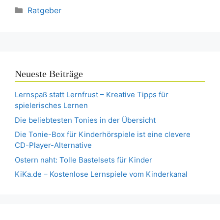
Kategorien
Ratgeber
Neueste Beiträge
Lernspaß statt Lernfrust – Kreative Tipps für
spielerisches Lernen
Die beliebtesten Tonies in der Übersicht
Die Tonie-Box für Kinderhörspiele ist eine clevere
CD-Player-Alternative
Ostern naht: Tolle Bastelsets für Kinder
KiKa.de – Kostenlose Lernspiele vom Kinderkanal