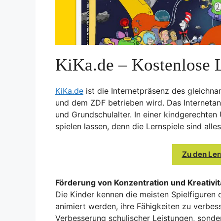
KiKa.de – Kostenlose 
KiKa.de
ist die Internetpräsenz des gleich
und dem ZDF betrieben wird. Das Internetang
und Grundschulalter. In einer kindgerechte
spielen lassen, denn die Lernspiele sind al
Zu den Ler
Förderung von Konzentration und Kreativit
Die Kinder kennen die meisten Spielfiguren 
animiert werden, ihre Fähigkeiten zu verbes
Verbesserung schulischer Leistungen, sonde