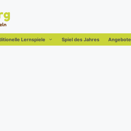
ditionelle Lernspiele
Spiel des Jahres
Angebote