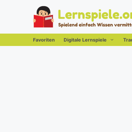
Zum
Inhalt
springen
Favoriten
Digitale Lernspiele
Tra