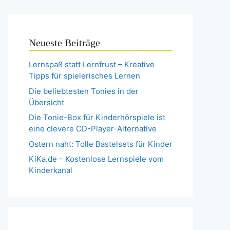
Neueste Beiträge
Lernspaß statt Lernfrust – Kreative
Tipps für spielerisches Lernen
Die beliebtesten Tonies in der
Übersicht
Die Tonie-Box für Kinderhörspiele ist
eine clevere CD-Player-Alternative
Ostern naht: Tolle Bastelsets für Kinder
KiKa.de – Kostenlose Lernspiele vom
Kinderkanal