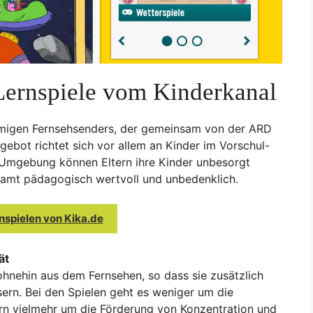
Lernspiele vom Kinderkanal
namigen Fernsehsenders, der gemeinsam von der ARD
ebot richtet sich vor allem an Kinder im Vorschul-
n Umgebung können Eltern ihre Kinder unbesorgt
lesamt pädagogisch wertvoll und unbedenklich.
nspielen von Kika.de
ät
ohnehin aus dem Fernsehen, so dass sie zusätzlich
sern. Bei den Spielen geht es weniger um die
rn vielmehr um die Förderung von Konzentration und