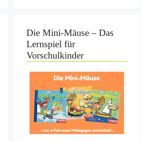
Die Mini-Mäuse – Das
Lernspiel für
Vorschulkinder