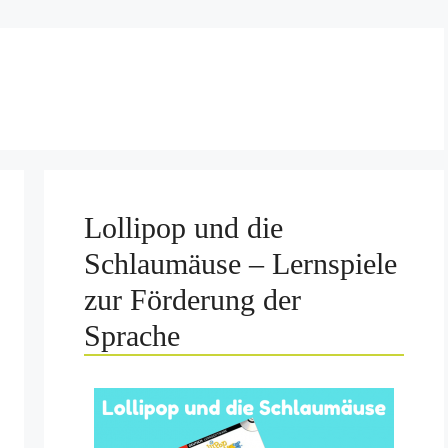
Lollipop und die
Schlaumäuse – Lernspiele
zur Förderung der
Sprache