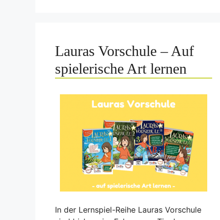
Lauras Vorschule – Auf
spielerische Art lernen
In der Lernspiel-Reihe Lauras Vorschule