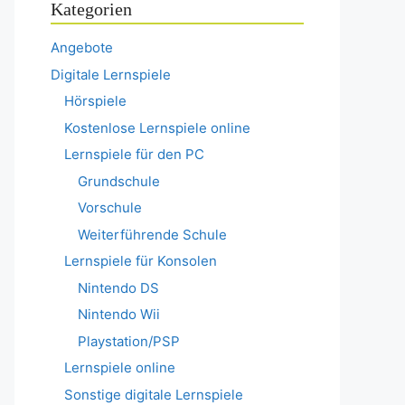
Kategorien
Angebote
Digitale Lernspiele
Hörspiele
Kostenlose Lernspiele online
Lernspiele für den PC
Grundschule
Vorschule
Weiterführende Schule
Lernspiele für Konsolen
Nintendo DS
Nintendo Wii
Playstation/PSP
Lernspiele online
Sonstige digitale Lernspiele