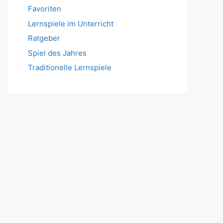
Favoriten
Lernspiele im Unterricht
Ratgeber
Spiel des Jahres
Traditionelle Lernspiele