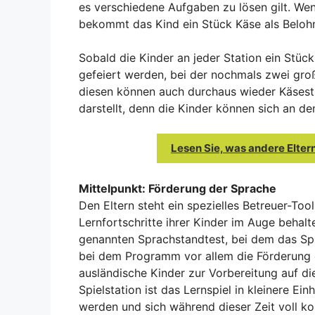
es verschiedene Aufgaben zu lösen gilt. We
bekommt das Kind ein Stück Käse als Beloh
Sobald die Kinder an jeder Station ein Stüc
gefeiert werden, bei der nochmals zwei gro
diesen können auch durchaus wieder Käsest
darstellt, denn die Kinder können sich an de
Lesen Sie, was andere Elter
Mittelpunkt: Förderung der Sprache
Den Eltern steht ein spezielles Betreuer-Tool
Lernfortschritte ihrer Kinder im Auge behal
genannten Sprachstandtest, bei dem das S
bei dem Programm vor allem die Förderung 
ausländische Kinder zur Vorbereitung auf di
Spielstation ist das Lernspiel in kleinere Ein
werden und sich während dieser Zeit voll k