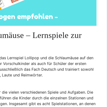
umäuse – Lernspiele zur
das Lernspiel Lollipop und die Schlaumäuse auf den
r Vorschulkinder als auch für Schüler der ersten
sschließlich das Fach Deutsch und trainiert sowohl
, Laute und Reimwörter.
r die vielen verschiedenen Spiele und Aufgaben. Die
 führen die Kinder durch die einzelnen Stationen und
ngen. Insgesamt gibt es acht Spielstationen, an denen