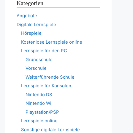
Kategorien
Angebote
Digitale Lernspiele
Hörspiele
Kostenlose Lernspiele online
Lernspiele für den PC
Grundschule
Vorschule
Weiterführende Schule
Lernspiele für Konsolen
Nintendo DS
Nintendo Wii
Playstation/PSP
Lernspiele online
Sonstige digitale Lernspiele