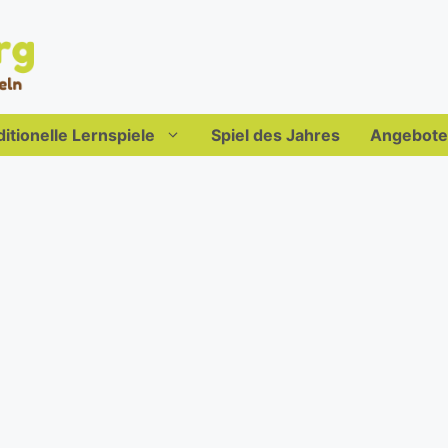
ditionelle Lernspiele
Spiel des Jahres
Angebote