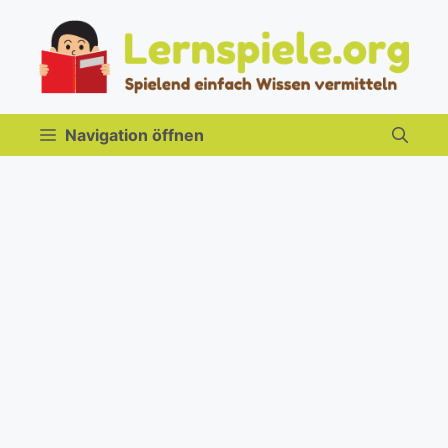
Zum
Inhalt
springen
Navigation öffnen