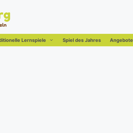
ditionelle Lernspiele
Spiel des Jahres
Angebote