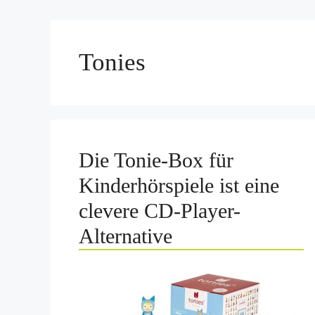
Tonies
Die Tonie-Box für
Kinderhörspiele ist eine
clevere CD-Player-
Alternative