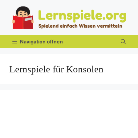
Zum
Inhalt
springen
Navigation öffnen
Lernspiele für Konsolen