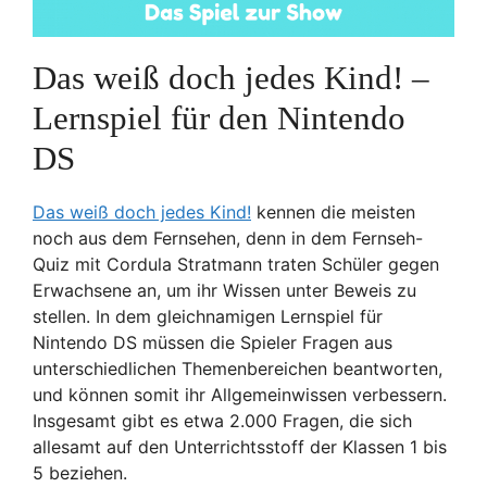
Das weiß doch jedes Kind! –
Lernspiel für den Nintendo
DS
Das weiß doch jedes Kind!
kennen die meisten
noch aus dem Fernsehen, denn in dem Fernseh-
Quiz mit Cordula Stratmann traten Schüler gegen
Erwachsene an, um ihr Wissen unter Beweis zu
stellen. In dem gleichnamigen Lernspiel für
Nintendo DS müssen die Spieler Fragen aus
unterschiedlichen Themenbereichen beantworten,
und können somit ihr Allgemeinwissen verbessern.
Insgesamt gibt es etwa 2.000 Fragen, die sich
allesamt auf den Unterrichtsstoff der Klassen 1 bis
5 beziehen.