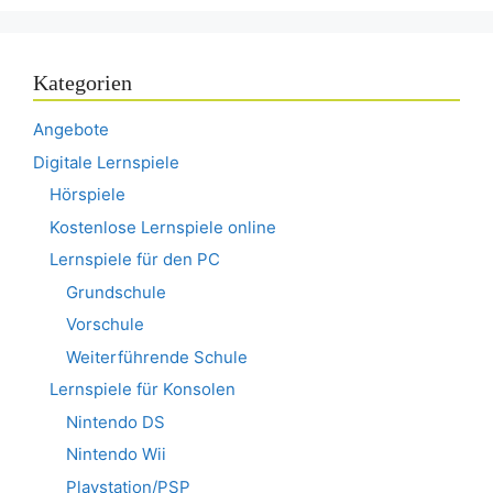
Kategorien
Angebote
Digitale Lernspiele
Hörspiele
Kostenlose Lernspiele online
Lernspiele für den PC
Grundschule
Vorschule
Weiterführende Schule
Lernspiele für Konsolen
Nintendo DS
Nintendo Wii
Playstation/PSP