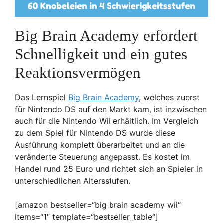
Big Brain Academy erfordert
Schnelligkeit und ein gutes
Reaktionsvermögen
Das Lernspiel
Big Brain Academy
, welches zuerst
für Nintendo DS auf den Markt kam, ist inzwischen
auch für die Nintendo Wii erhältlich. Im Vergleich
zu dem Spiel für Nintendo DS wurde diese
Ausführung komplett überarbeitet und an die
veränderte Steuerung angepasst. Es kostet im
Handel rund 25 Euro und richtet sich an Spieler in
unterschiedlichen Altersstufen.
[amazon bestseller=“big brain academy wii“
items=“1″ template=“bestseller_table“]