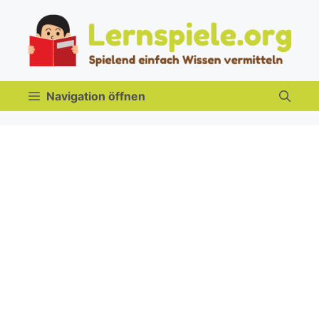
Zum
Inhalt
springen
Navigation öffnen