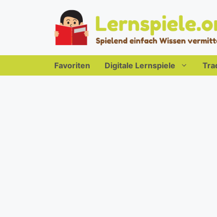
Zum
Inhalt
springen
Favoriten
Digitale Lernspiele
Tra