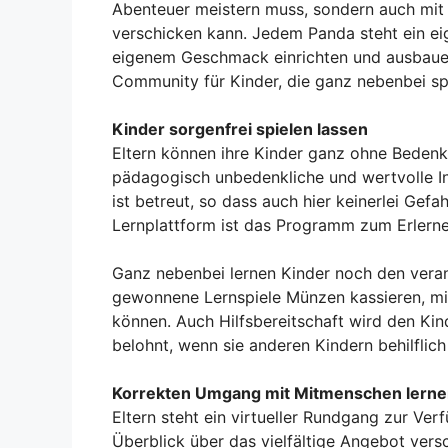
Abenteuer meistern muss, sondern auch mit
verschicken kann. Jedem Panda steht ein e
eigenem Geschmack einrichten und ausbauen
Community für Kinder, die ganz nebenbei spie
Kinder sorgenfrei spielen lassen
Eltern können ihre Kinder ganz ohne Bedenke
pädagogisch unbedenkliche und wertvolle In
ist betreut, so dass auch hier keinerlei Gefa
Lernplattform ist das Programm zum Erlerne
Ganz nebenbei lernen Kinder noch den vera
gewonnene Lernspiele Münzen kassieren, mit
können. Auch Hilfsbereitschaft wird den Ki
belohnt, wenn sie anderen Kindern behilflich
Korrekten Umgang mit Mitmenschen lern
Eltern steht ein virtueller Rundgang zur Ve
Überblick über das vielfältige Angebot versc