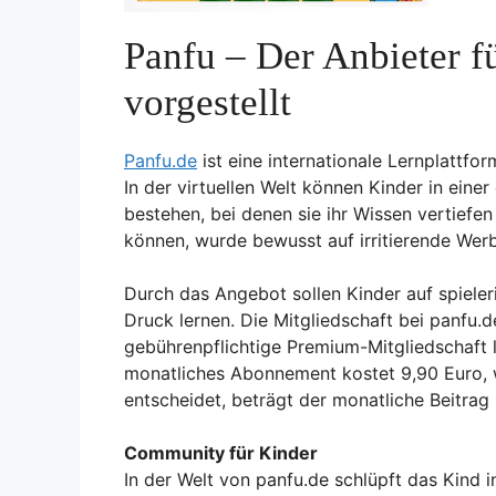
Panfu – Der Anbieter f
vorgestellt
Panfu.de
ist eine internationale Lernplattfo
In der virtuellen Welt können Kinder in ein
bestehen, bei denen sie ihr Wissen vertiefe
können, wurde bewusst auf irritierende Wer
Durch das Angebot sollen Kinder auf spiel
Druck lernen. Die Mitgliedschaft bei panfu.
gebührenpflichtige Premium-Mitgliedschaft l
monatliches Abonnement kostet 9,90 Euro,
entscheidet, beträgt der monatliche Beitrag 
Community für Kinder
In der Welt von panfu.de schlüpft das Kind i